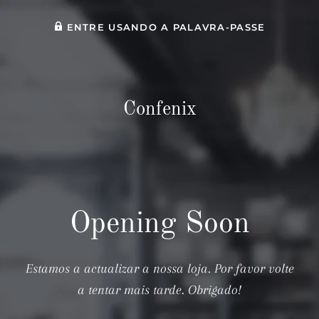
ENTRE USANDO A PALAVRA-PASSE
Confenix
Opening Soon
Estamos a actualizar a nossa loja. Por favor volte
a tentar mais tarde. Obrigado!