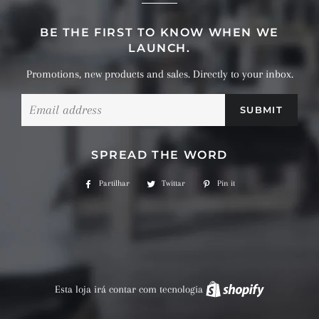
BE THE FIRST TO KNOW WHEN WE
LAUNCH.
Promotions, new products and sales. Directly to your inbox.
Email
SPREAD THE WORD
Partilhar
Partilhe
Twittar
Twittar
Pin it
Adicione
no
no
no
Facebook
Twitter
Pinterest
Esta loja irá contar com tecnologia
Shopify